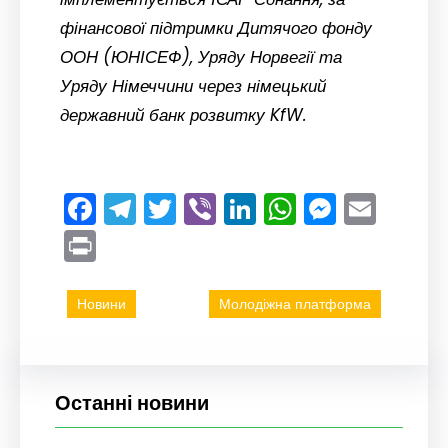
фінансової підтримки Дитячого фонду
ООН (ЮНІСЕФ), Уряду Норвегії та
Уряду Німеччини через німецький
державний банк розвитку KfW.
Facebook
Telegram
Twitter
Viber
LinkedIn
WhatsAp
Messe
Emai
Print
Новини
Молодіжна платформа
Останні новини