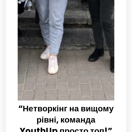
“Нетворкінг на вищому
рівні, команда
YouthUp просто топ!”