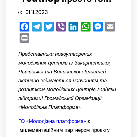
01.11.2023
Facebook
Telegram
Twitter
Viber
LinkedIn
WhatsAp
Messe
Emai
Print
Представники новоутворених
молодіжних центрів із Закарпатської,
Львівської та Волинської областей
активно займаються навчанням та
розвитком молодіжних центрів завдяки
підтримці Громадської Організації
«
Молодіжна Платформа
»
.
ГО «Молодіжна платформа»
є
імплементаційним партнером проєкту